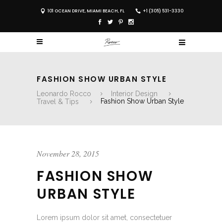
101 OCEAN DRIVE, MIAMI BEACH, FL
+1 (305) 531-3330
FASHION SHOW URBAN STYLE
Leonardo Rocco
Interior Design
Travel & Tips
Fashion Show Urban Style
November 28, 2015
FASHION SHOW
URBAN STYLE
Lorem ipsum dolor sit amet, consectetuer