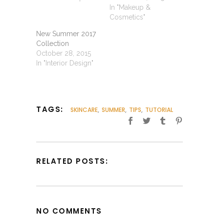
In "Makeup &
Cosmetics"
New Summer 2017
Collection
October 28, 2015
In "Interior Design"
TAGS:
SKINCARE
,
SUMMER
,
TIPS
,
TUTORIAL
RELATED POSTS:
NO COMMENTS