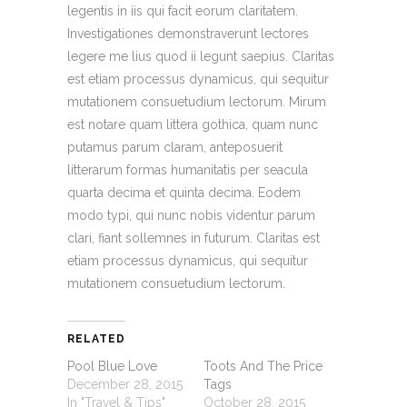
legentis in iis qui facit eorum claritatem.
Investigationes demonstraverunt lectores
legere me lius quod ii legunt saepius. Claritas
est etiam processus dynamicus, qui sequitur
mutationem consuetudium lectorum. Mirum
est notare quam littera gothica, quam nunc
putamus parum claram, anteposuerit
litterarum formas humanitatis per seacula
quarta decima et quinta decima. Eodem
modo typi, qui nunc nobis videntur parum
clari, fiant sollemnes in futurum. Claritas est
etiam processus dynamicus, qui sequitur
mutationem consuetudium lectorum.
RELATED
Pool Blue Love
Toots And The Price
December 28, 2015
Tags
In "Travel & Tips"
October 28, 2015