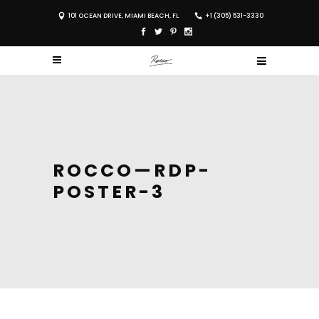
101 OCEAN DRIVE, MIAMI BEACH, FL
+1 (305) 531-3330
ROCCO—RDP-
POSTER-3