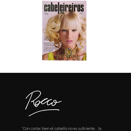
“Con cortar bien el cabello no es suficiente... la