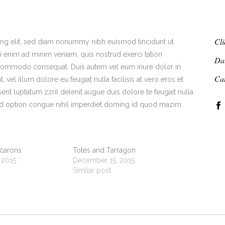
Cli
ing elit, sed diam nonummy nibh euismod tincidunt ut
i enim ad minim veniam, quis nostrud exerci tation
Da
ea commodo consequat. Duis autem vel eum iriure dolor in
Ca
 vel illum dolore eu feugiat nulla facilisis at vero eros et
ent luptatum zzril delenit augue duis dolore te feugait nulla
end option congue nihil imperdiet doming id quod mazim.
carons
Totes and Tarragon
 2015
December 15, 2015
Similar post