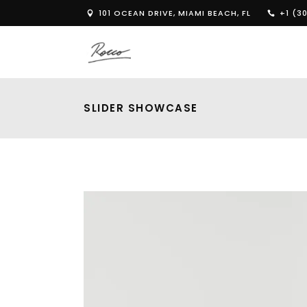
101 OCEAN DRIVE, MIAMI BEACH, FL
+1 (30
SLIDER SHOWCASE