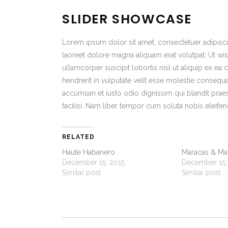
SLIDER SHOWCASE
Lorem ipsum dolor sit amet, consectetuer adipisc
laoreet dolore magna aliquam erat volutpat. Ut wis
ullamcorper suscipit lobortis nisl ut aliquip ex 
hendrerit in vulputate velit esse molestie consequat,
accumsan et iusto odio dignissim qui blandit praes
facilisi. Nam liber tempor cum soluta nobis eleif
RELATED
Haute Habanero
Maracas & Ma
December 15, 2015
December 15,
Similar post
Similar post