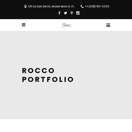
101 OCEAN DRIVE, MIAMI BEACH, FL
+1 (305) 531-3330
ROCCO
PORTFOLIO