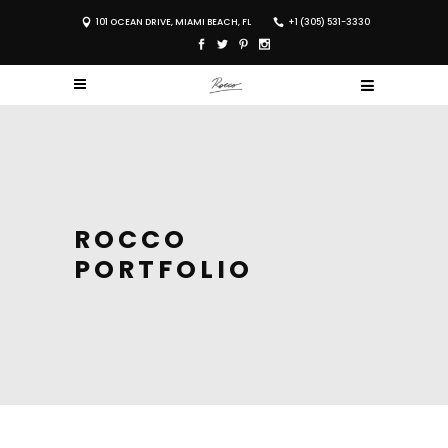
101 OCEAN DRIVE, MIAMI BEACH, FL
+1 (305) 531-3330
ROCCO
PORTFOLIO