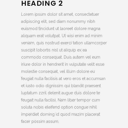
HEADING 2
Lorem ipsum dolor sit amet, consectetuer
adipiscing elit, sed diam nonummy nibh
euismod tincidunt ut laoreet dolore magna
aliquam erat volutpat. Ut wisi enim ad minim
veniam, quis nostrud exerci tation ullamcorper
suscipit lobortis nisl ut aliquip ex ea
commodo consequat. Duis autem vel eum
iriure dolor in hendrerit in vulputate velit esse
molestie consequat, vel illum dolore eu
feugiat nulla facilisis at vero eros et accumsan
et iusto odio dignissim qui blandit praesent
luptatum zzril delenit augue duis dolore te
feugait nulla facilisi. Nam liber tempor cum
soluta nobis eleifend option congue nihil
imperdiet doming id quod mazim placerat
facer possim assum.