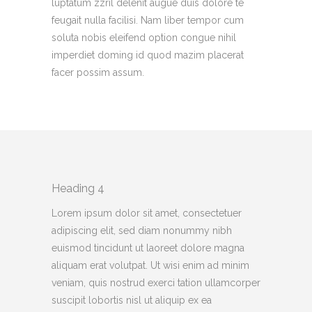
luptatum zzril delenit augue duis dolore te
feugait nulla facilisi. Nam liber tempor cum
soluta nobis eleifend option congue nihil
imperdiet doming id quod mazim placerat
facer possim assum.
Heading 4
Lorem ipsum dolor sit amet, consectetuer
adipiscing elit, sed diam nonummy nibh
euismod tincidunt ut laoreet dolore magna
aliquam erat volutpat. Ut wisi enim ad minim
veniam, quis nostrud exerci tation ullamcorper
suscipit lobortis nisl ut aliquip ex ea