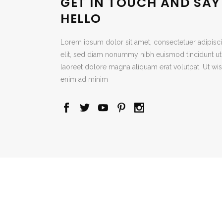
GET IN TOUCH AND SAY
HELLO
Lorem ipsum dolor sit amet, consectetuer adipisc
elit, sed diam nonummy nibh euismod tincidunt ut
laoreet dolore magna aliquam erat volutpat. Ut wis
enim ad minim