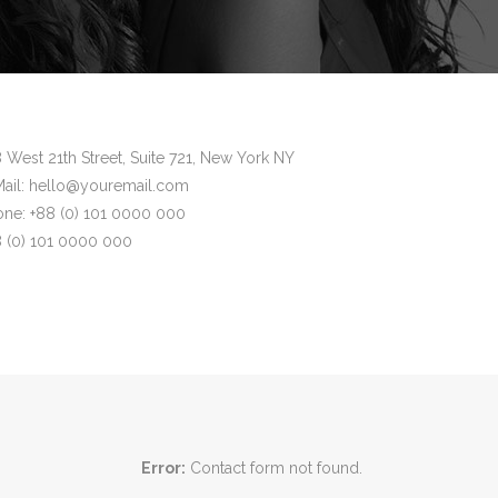
 West 21th Street, Suite 721, New York NY
Mail: hello@youremail.com
one: +88 (0) 101 0000 000
8 (0) 101 0000 000
Error:
Contact form not found.